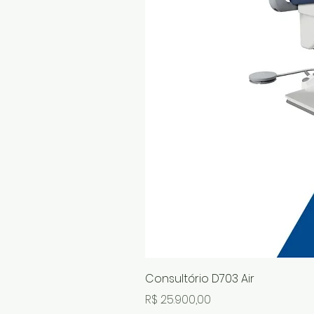
Consultório D703 Air
Preço
R$ 25.900,00