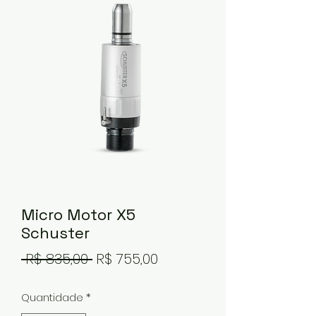
Micro Motor X5
Schuster
Preço
Preço
 R$ 835,00 
R$ 755,00
normal
promocional
Quantidade
*