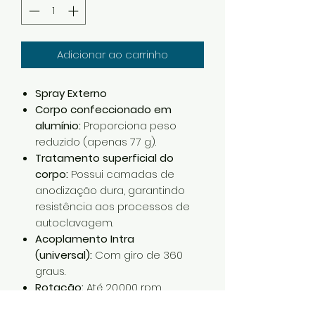
Adicionar ao carrinho
Spray Externo
Corpo confeccionado em
alumínio:
Proporciona peso
reduzido (apenas 77 g).
Tratamento superficial do
corpo:
Possui camadas de
anodização dura, garantindo
resistência aos processos de
autoclavagem.
Acoplamento Intra
(universal):
Com giro de 360
graus.
Rotação:
Até 20.000 rpm
Regulagem da velocidade e