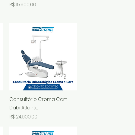
al
Preço
R$ 15.900,00
Visualização rápida
Consultório Croma Cart
Dabi Atlante
Preço
R$ 24.900,00