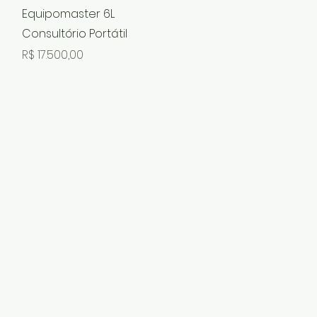
Visualização rápida
Equipomaster 6L
Consultório Portátil
al
Preço
R$ 17.500,00