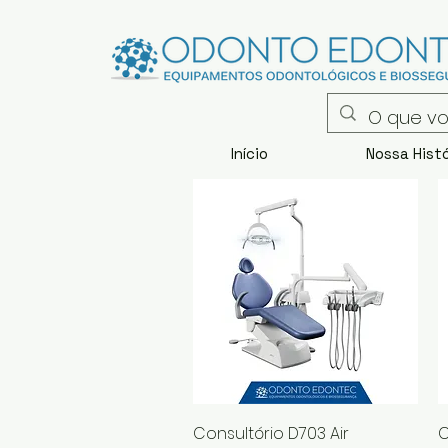
Início
Nossa Histó
Visualização rápida
Consultório D703 Air
C