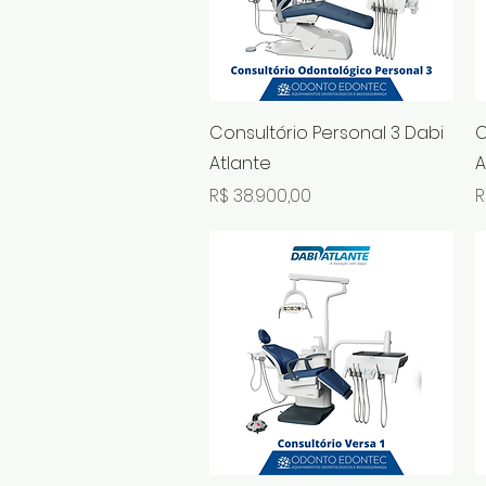
Visualização rápida
Consultório Personal 3 Dabi
C
Atlante
A
Preço
P
R$ 38.900,00
R