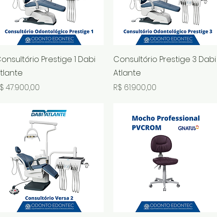
Visualização rápida
Visualização rápida
onsultório Prestige 1 Dabi
Consultório Prestige 3 Dabi
tlante
Atlante
reço
Preço
$ 47.900,00
R$ 61.900,00