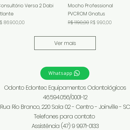
Visualização rápida
Visualização rápida
onsultório Versa 2 Dabi
Mocho Professional
tlante
PVCROM Gnatus
reço
Preço normal
Preço promocion
$ 86.900,00
R$ 1.190,00
R$ 990,00
Ver mais
Whatsapp
Odonto Edontec Equipamentos Odontológicos
46.594.056/0001-12
Rua Rio Branco, 220 Sala 02 - Centro - Joinville - SC
Telefones para contato
Assistência (47) 9 9971-0133