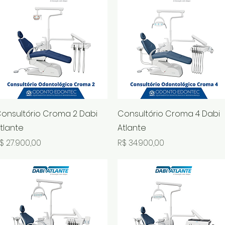
Visualização rápida
Visualização rápida
onsultório Croma 2 Dabi
Consultório Croma 4 Dabi
tlante
Atlante
reço
Preço
$ 27.900,00
R$ 34.900,00