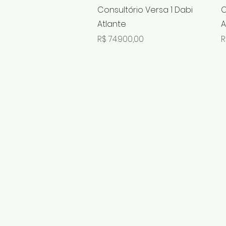
Visualização rápida
Consultório Versa 1 Dabi
C
Atlante
A
Preço
P
R$ 74.900,00
R