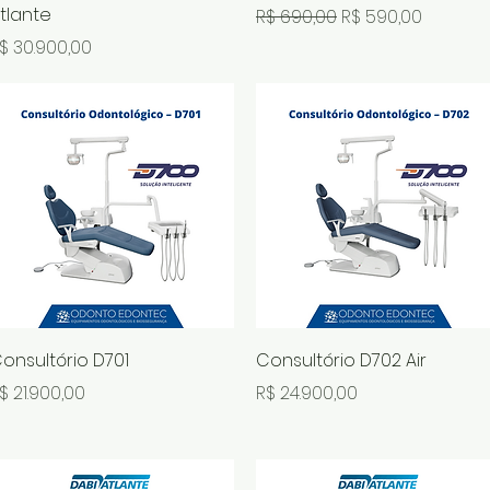
tlante
Preço normal
Preço promocion
R$ 690,00
R$ 590,00
reço
$ 30.900,00
Visualização rápida
Visualização rápida
onsultório D701
Consultório D702 Air
reço
Preço
$ 21.900,00
R$ 24.900,00