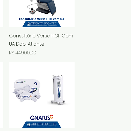
Visualização rápida
Consultório Versa HOF Com
UA Dabi Atlante
Preço
R$ 44.900,00