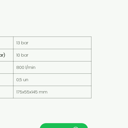
13 bar
ar)
10 bar
800 l/min
0,5 un
175x55x145 mm