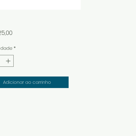
Preço
25,00
idade
*
Adicionar ao carrinho