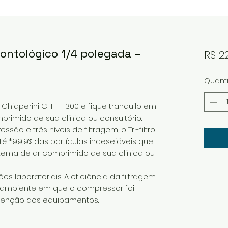
dontológico 1/4 polegada –
R$ 2
Quant
co Chiaperini CH TF-300 e fique tranquilo em
primido de sua clínica ou consultório.
ão e três níveis de filtragem, o Tri-filtro
até *99,9% das partículas indesejáveis que
tema de ar comprimido de sua clínica ou
s laboratoriais. A eficiência da filtragem
 ambiente em que o compressor foi
tenção dos equipamentos.