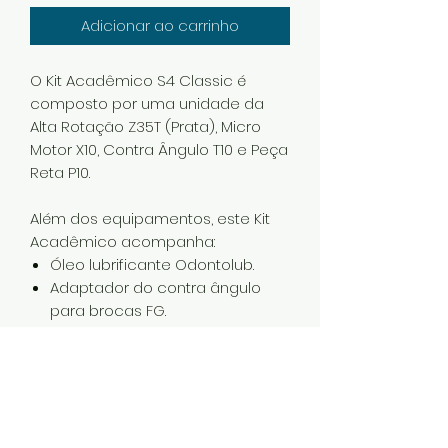
Adicionar ao carrinho
O Kit Acadêmico S4 Classic é
composto por uma unidade da
Alta Rotação Z35T (Prata), Micro
Motor X10, Contra Ângulo T10 e Peça
Reta P10.
Além dos equipamentos, este Kit
Acadêmico acompanha:
Óleo lubrificante Odontolub.
Adaptador do contra ângulo
para brocas FG.
Estojo do Kit e estojos individuais.
Mochila Odontobag Premium
com chaveiro Schuster
Saca Brocas para Contra
Ângulo