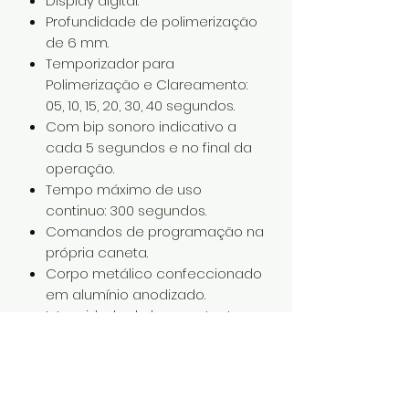
Display digital.
Profundidade de polimerização
de 6 mm.
Temporizador para
Polimerização e Clareamento:
05, 10, 15, 20, 30, 40 segundos.
Com bip sonoro indicativo a
cada 5 segundos e no final da
operação.
Tempo máximo de uso
continuo: 300 segundos.
Comandos de programação na
própria caneta.
Corpo metálico confeccionado
em alumínio anodizado.
Intensidade de luz constante,
independente do nível de carga
da bateria. A solidificação (cura)
da resina não é afetada pela
diferença de carga da bateria.