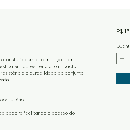
R$ 15
Quant
 é construída em aço maciço, com
estida em poliestireno alto impacto,
resistência e durabilidade ao conjunto.
ante
onsultório.
 da cadeira facilitando o acesso do