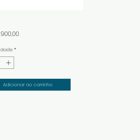
Preço
.900,00
idade
*
Adicionar ao carrinho