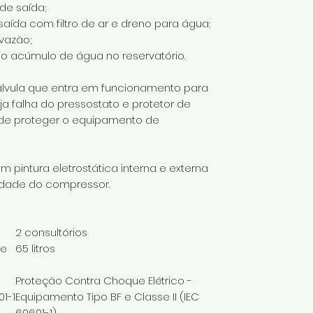
e saída;
ída com filtro de ar e dreno para água;
vazão;
 acúmulo de água no reservatório.
lvula que entra em funcionamento para
ja falha do pressostato e protetor de
 de proteger o equipamento de
 pintura eletrostática interna e externa
idade do compressor.
2 consultórios
de
65 litros
Proteção Contra Choque Elétrico -
1-1
Equipamento Tipo BF e Classe II (IEC
60601-1)