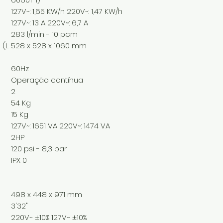
127V~: 1,65 KW/h 220V~: 1,47 KW/h
127V~: 13 A 220V~: 6,7 A
283 l/min - 10 pcm
(L
528 x 528 x 1060 mm
60Hz
Operação contínua
2
54 Kg
15 Kg
127V~: 1651 VA 220V~: 1474 VA
2HP
120 psi - 8,3 bar
IPX 0
498 x 448 x 971 mm
3'32"
220V~ ±10% 127V~ ±10%