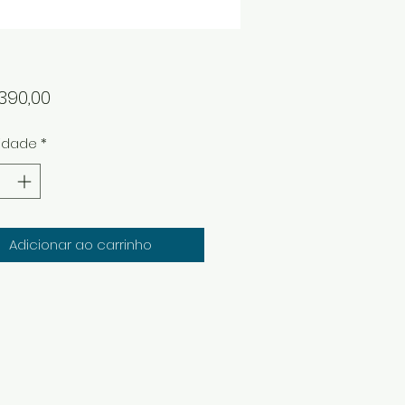
Preço
390,00
idade
*
Adicionar ao carrinho