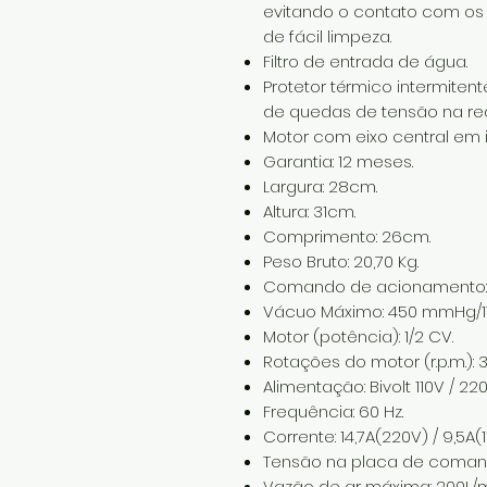
evitando o contato com os r
de fácil limpeza.
Filtro de entrada de água.
Protetor térmico intermitent
de quedas de tensão na red
Motor com eixo central em i
Garantia: 12 meses.
Largura: 28cm.
Altura: 31cm.
Comprimento: 26cm.
Peso Bruto: 20,70 Kg.
Comando de acionamento: E
Vácuo Máximo: 450 mmHg/17
Motor (potência): 1/2 CV.
Rotações do motor (r.p.m.): 
Alimentação: Bivolt 110V / 220
Frequência: 60 Hz.
Corrente: 14,7A(220V) / 9,5A(1
Tensão na placa de comand
Vazão de ar máxima: 200L/m