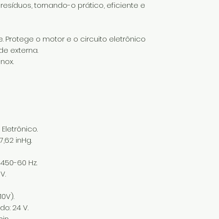
esíduos, tornando-o prático, eficiente e
e. Protege o motor e o circuito eletrônico
e externa.
nox.
letrônico.
,62 inHg.
3450-60 Hz.
V.
10V).
o: 24 V.
in.