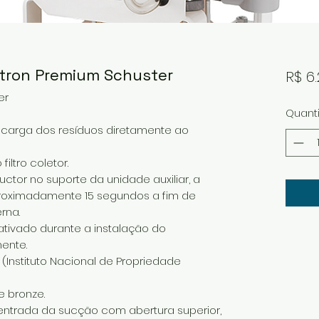
tron Premium Schuster
R$ 6.
er
Quant
carga dos resíduos diretamente ao
iltro coletor.
ctor no suporte da unidade auxiliar, a
oximadamente 15 segundos a fim de
rna.
 ativado durante a instalação do
ente.
. (Instituto Nacional de Propriedade
e bronze.
na entrada da sucção com abertura superior,