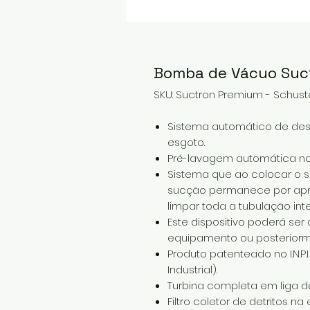
Bomba de Vácuo Suc
SKU: Suctron Premium - Schust
Sistema automático de des
esgoto.
Pré-lavagem automática no f
Sistema que ao colocar o su
sucção permanece por apr
limpar toda a tubulação inte
Este dispositivo poderá ser
equipamento ou posteriorm
Produto patenteado no I.N.P.I
Industrial).
Turbina completa em liga d
Filtro coletor de detritos 