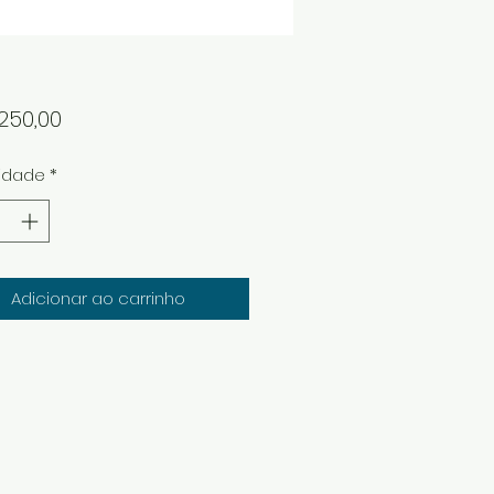
Preço
250,00
idade
*
Adicionar ao carrinho