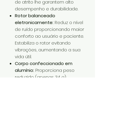
de atrito lhe garantem alto
desempenho e durabilidade.
Rotor balanceado
eletronicamente:
Reduz o nível
de ruído proporcionando maior
conforto ao usuário e paciente.
Estabiliza o rotor evitando
vibrações, aumentando a sua
vida útil.
Corpo confeccionado em
alumínio:
Proporciona peso
reduzido (apenas 34 g).
Tratamento superficial do
corpo:
Possui camadas de
anodização dura, garantindo
resistência aos processos de
autoclavagem.
Cabeça em liga metálica de
cobre e zinco:
Maior resistência
mecânica a impactos, como