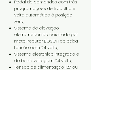
Pedal de comandos com três
programações de trabalho e
volta automática à posição
zero;
Sistema de elevação
eletromecânico acionado por
moto-redutor BOSCH de baixa
tensão com 24 volts;
Sistema eletrônico integrado e
de baixa voltagem: 24 volts;
Tensão de alimentação 127 ou
220V ~ 50/60Hz;
A Cadeira clínica tem encosto
de cabeça anatômico,
removível, biarticulável e com
regulagem de altura, com
movimentos anterior, posterior e
longitudinal e sistema de trava
por alavanca